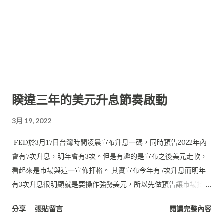
睽違三年的美元升息節奏啟動
3月 19, 2022
FED於3月17日台灣時間凌晨宣布升息一碼，同時預告2022年內
會有7次升息，明年會有3次。但是有趣的是宣布之後美元走軟，
看起來是市場與這一宣佈扞格。 其實宣布今年有7次升息而明年
有3次升息很明顯就是要操作強勢美元，所以先做預告讓市場持續
看漲美元，但是美元竟然只升息一碼，讓人覺得不需要急著換美
分享
張貼留言
閱讀完整內容
元，指數自然走軟。而對上各國匯率更是如此，FED升息，難道