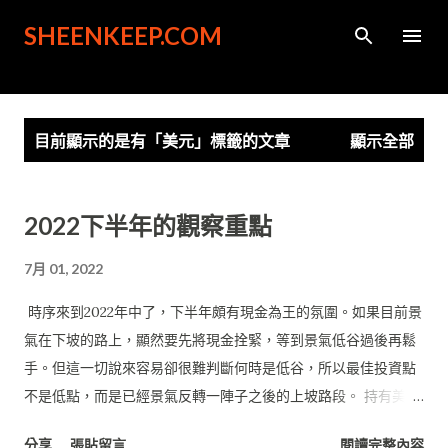
跳到主要內容
SHEENKEEP.COM
發
目前顯示的是有「
美元
」標籤的文章
顯示全部
表
文
章
2022下半年的觀察重點
7月 01, 2022
時序來到2022年中了，下半年頗有現金為王的氛圍。如果目前景
氣在下坡的路上，顯然要先將現金拴緊，等到景氣低谷過後再鬆
手。但這一切說來容易卻很難判斷何時是低谷，所以最佳投資點
不是低點，而是已經景氣反轉一陣子之後的上坡路段。 持有美股
的優點是可以放長期，利息不多但蹲久最後大多總是能平倉，所
分享
張貼留言
閱讀完整內容